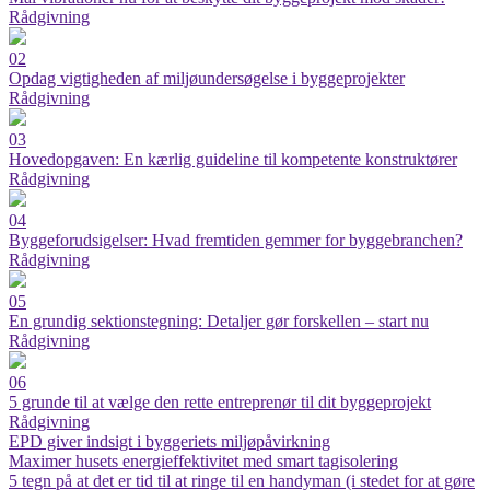
Rådgivning
02
Opdag vigtigheden af miljøundersøgelse i byggeprojekter
Rådgivning
03
Hovedopgaven: En kærlig guideline til kompetente konstruktører
Rådgivning
04
Byggeforudsigelser: Hvad fremtiden gemmer for byggebranchen?
Rådgivning
05
En grundig sektionstegning: Detaljer gør forskellen – start nu
Rådgivning
06
5 grunde til at vælge den rette entreprenør til dit byggeprojekt
Rådgivning
EPD giver indsigt i byggeriets miljøpåvirkning
Maximer husets energieffektivitet med smart tagisolering
5 tegn på at det er tid til at ringe til en handyman (i stedet for at gøre