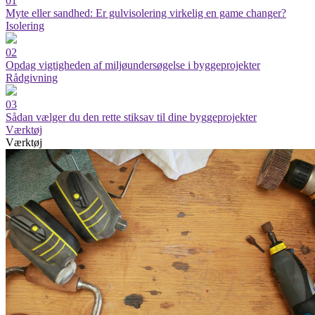
01
Myte eller sandhed: Er gulvisolering virkelig en game changer?
Isolering
02
Opdag vigtigheden af miljøundersøgelse i byggeprojekter
Rådgivning
03
Sådan vælger du den rette stiksav til dine byggeprojekter
Værktøj
Værktøj