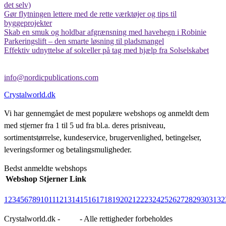
det selv)
Gør flytningen lettere med de rette værktøjer og tips til
byggeprojekter
Skab en smuk og holdbar afgrænsning med havehegn i Robinie
Parkeringslift – den smarte løsning til pladsmangel
Effektiv udnyttelse af solceller på tag med hjælp fra Solselskabet
info@nordicpublications.com
Crystalworld.dk
Vi har gennemgået de mest populære webshops og anmeldt dem
med stjerner fra 1 til 5 ud fra bl.a. deres prisniveau,
sortimentstørrelse, kundeservice, brugervenlighed, betingelser,
leveringsformer og betalingsmuligheder.
Bedst anmeldte webshops
Webshop
Stjerner
Link
1
2
3
4
5
6
7
8
9
10
11
12
13
14
15
16
17
18
19
20
21
22
23
24
25
26
27
28
29
30
31
32
Crystalworld.dk -
Blog
- Alle rettigheder forbeholdes