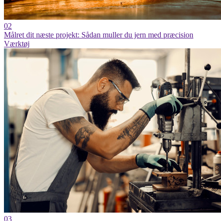
02
Målret dit næste projekt: Sådan muller du jern med præcision
Værktøj
03