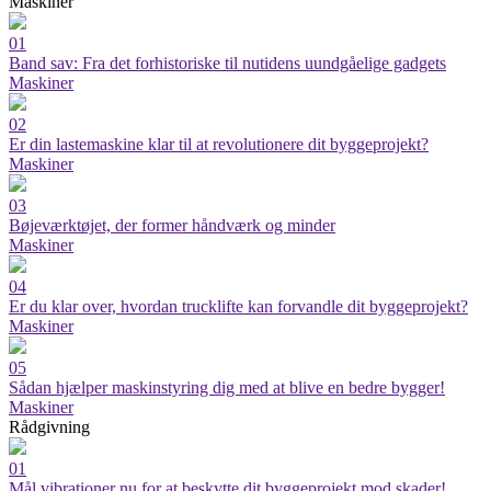
Maskiner
01
Band sav: Fra det forhistoriske til nutidens uundgåelige gadgets
Maskiner
02
Er din lastemaskine klar til at revolutionere dit byggeprojekt?
Maskiner
03
Bøjeværktøjet, der former håndværk og minder
Maskiner
04
Er du klar over, hvordan trucklifte kan forvandle dit byggeprojekt?
Maskiner
05
Sådan hjælper maskinstyring dig med at blive en bedre bygger!
Maskiner
Rådgivning
01
Mål vibrationer nu for at beskytte dit byggeprojekt mod skader!