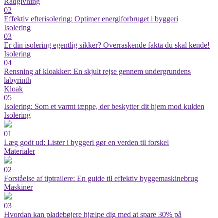
Rådgivning
02
Effektiv efterisolering: Optimer energiforbruget i byggeri
Isolering
03
Er din isolering egentlig sikker? Overraskende fakta du skal kende!
Isolering
04
Rensning af kloakker: En skjult rejse gennem undergrundens
labyrinth
Kloak
05
Isolering: Som et varmt tæppe, der beskytter dit hjem mod kulden
Isolering
01
Læg godt ud: Lister i byggeri gør en verden til forskel
Materialer
02
Forståelse af tiptrailere: En guide til effektiv byggemaskinebrug
Maskiner
03
Hvordan kan pladebøjere hjælpe dig med at spare 30% på