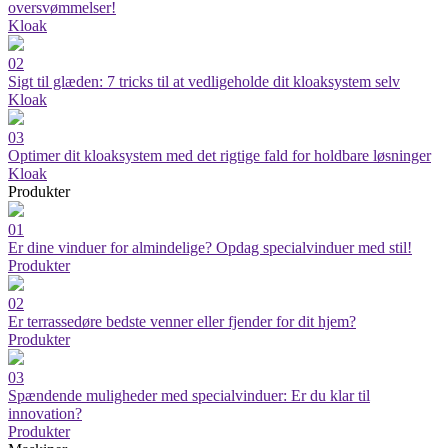
oversvømmelser!
Kloak
02
Sigt til glæden: 7 tricks til at vedligeholde dit kloaksystem selv
Kloak
03
Optimer dit kloaksystem med det rigtige fald for holdbare løsninger
Kloak
Produkter
01
Er dine vinduer for almindelige? Opdag specialvinduer med stil!
Produkter
02
Er terrassedøre bedste venner eller fjender for dit hjem?
Produkter
03
Spændende muligheder med specialvinduer: Er du klar til
innovation?
Produkter