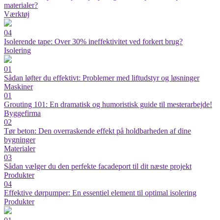
materialer?
Værktøj
04
Isolerende tape: Over 30% ineffektivitet ved forkert brug?
Isolering
01
Sådan løfter du effektivt: Problemer med liftudstyr og løsninger
Maskiner
01
Grouting 101: En dramatisk og humoristisk guide til mesterarbejde!
Byggefirma
02
Tør beton: Den overraskende effekt på holdbarheden af dine
bygninger
Materialer
03
Sådan vælger du den perfekte facadeport til dit næste projekt
Produkter
04
Effektive dørpumper: En essentiel element til optimal isolering
Produkter